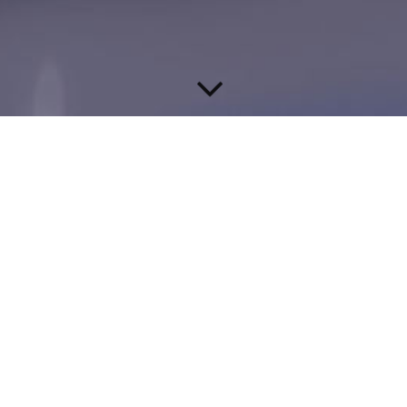
Modern, innovativ &
individuell
Ihr Partner für:
Fliesenverlegung